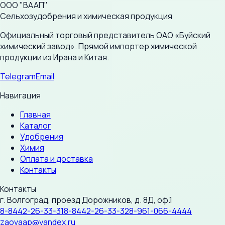
ООО "ВААП"
Сельхозудобрения и химическая продукция
Официальный торговый представитель ОАО «Буйский
химический завод». Прямой импортер химической
продукции из Ирана и Китая.
Telegram
Email
Навигация
Главная
Каталог
Удобрения
Химия
Оплата и доставка
Контакты
Контакты
г. Волгоград, проезд Дорожников, д. 8Д, оф.1
8-8442-26-33-31
8-8442-26-33-32
8-961-066-4444
zaovaap@yandex.ru